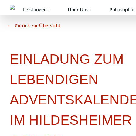
Leistungen
Über Uns
Philosophie
Zurück zur Übersicht
Modellprojekte
Marketing & Gestaltung
EINLADUNG ZUM
Veranstaltungen
LEBENDIGEN
Konzeption & Strategie
ADVENTSKALEND
Unser Team
IM HILDESHEIMER
Standort